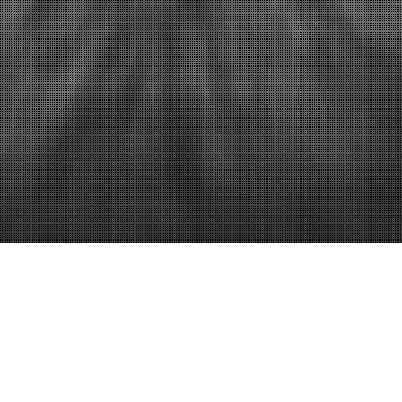
No se ha encontrado nada
Parece que no hemos podido encontrar lo que estás buscando. Quizá